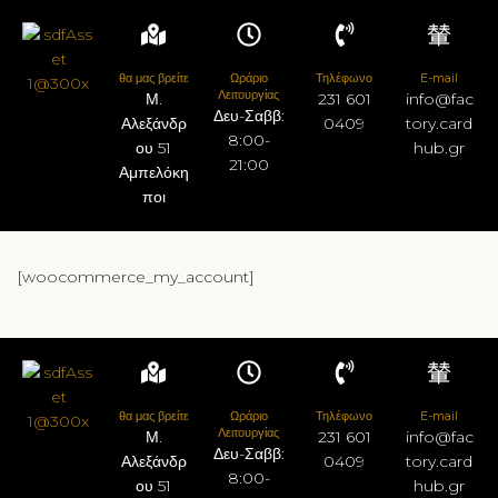
θα μας βρείτε
Ωράριο
Τηλέφωνο
E-mail
Λειτουργίας
Μ.
231 601
info@fac
Δευ-Σαββ:
Αλεξάνδρ
0409
tory.card
8:00-
ου 51
hub.gr
21:00
Αμπελόκη
ποι
[woocommerce_my_account]
θα μας βρείτε
Ωράριο
Τηλέφωνο
E-mail
Λειτουργίας
Μ.
231 601
info@fac
Δευ-Σαββ:
Αλεξάνδρ
0409
tory.card
8:00-
ου 51
hub.gr